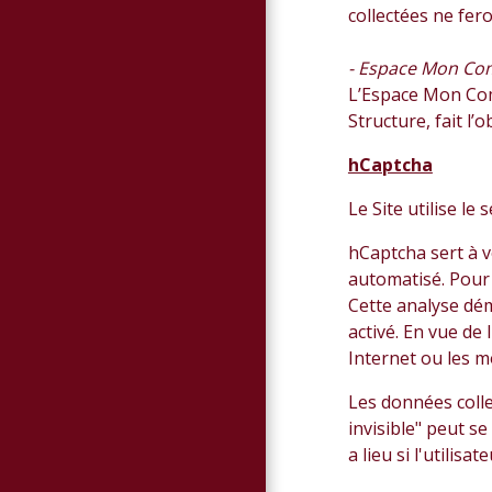
collectées ne fero
- Espace Mon C
L’Espace Mon Comp
Structure, fait l’
hCaptcha
Le Site utilise l
hCaptcha sert à v
automatisé. Pour 
Cette analyse dém
activé. En vue de 
Internet ou les m
Les données colle
invisible" peut s
a lieu si l'utilisat