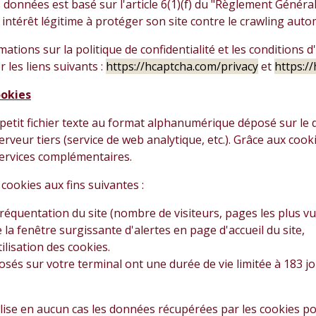
 données est basé sur l'article 6(1)(f) du "Règlement Généra
n intérêt légitime à protéger son site contre le crawling auto
ations sur la politique de confidentialité et les conditions d
er les liens suivants :
https://hcaptcha.com/privacy
et
https:/
ookies
petit fichier texte au format alphanumérique déposé sur le di
erveur tiers (service de web analytique, etc.). Grâce aux cook
services complémentaires.
s cookies aux fins suivantes :
fréquentation du site (nombre de visiteurs, pages les plus vues
 la fenêtre surgissante d'alertes en page d'accueil du site,
tilisation des cookies.
osés sur votre terminal ont une durée de vie limitée à 183 jo
ilise en aucun cas les données récupérées par les cookies pou