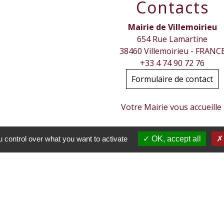
Contacts
Mairie de Villemoirieu
654 Rue Lamartine
38460 Villemoirieu - FRANC
+33 4 74 90 72 76
Formulaire de contact
Votre Mairie vous accueille
- Par téléphone :
de
08h15 à 12h00
et de 13h30 à 17h30 les 
 control over what you want to activate
OK, accept all
- Sur place
ouvert de
8h15 à 12h00
les lundis lundis,
Les nouveaux horaires sont indiqués 
- Contact par mail :
mairie@villemoirieu.com