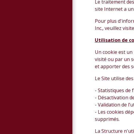
Le traitement des
site Internet a u
Pour plus d'inform
Inc., veuillez visit
Utilisation de c
Un cookie est un 
visité ou par un s
et apporter des 
Le Site utilise de
- Statistiques de 
- Désactivation de
- Validation de l’u
- Les cookies dép
supprimés.
La Structure n'ut