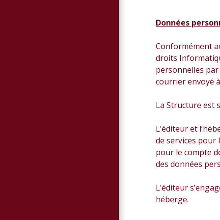
Données person
Conformément au 
droits Informatiq
personnelles par 
courrier envoyé à
La Structure est 
L’éditeur et l’hé
de services pour 
pour le compte de
des données pers
L’éditeur s’engag
héberge.