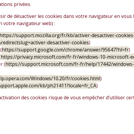
tions privées.
ir de désactiver les cookies dans votre navigateur en vous
n votre navigateur web) :
https://support.mozilla.org/fr/kb/activer-desactiver-cookie
&redirectslug=activer-desactiver-cookies
)
(
https://support.google.com/chrome/answer/95647?hl=fr
)
(
https://privacy.microsoft.com/fr-fr/windows-10-microsoft-
r (
https://support.microsoft.com/fr-fr/help/17442/windows
elp.opera.com/Windows/10.20/fr/cookies.html
)
support.apple.com/kb/ph21411?locale=fr_CA
)
activation des cookies risque de vous empêcher d’utiliser cer