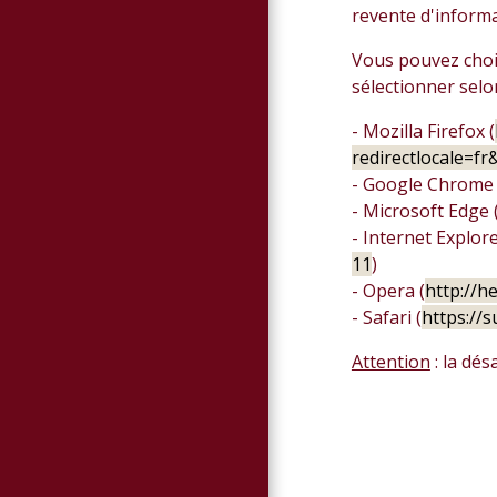
revente d'informa
Vous pouvez chois
sélectionner selo
- Mozilla Firefox (
redirectlocale=fr
- Google Chrome 
- Microsoft Edge 
- Internet Explore
11
)
- Opera (
http://h
- Safari (
https://
Attention
: la dés