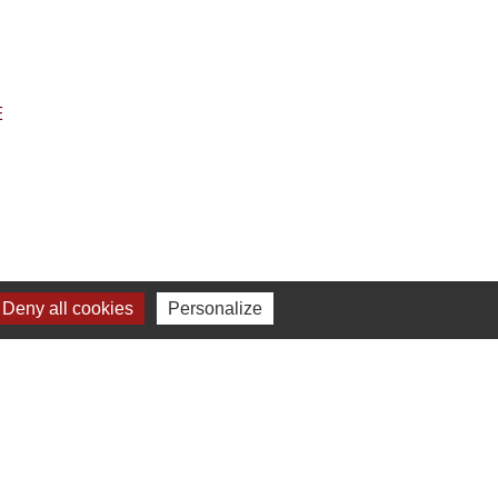
E
lundis, mardis, jeudis et vendredi
Deny all cookies
Personalize
 mardis, jeudis et vendredis
en couleur