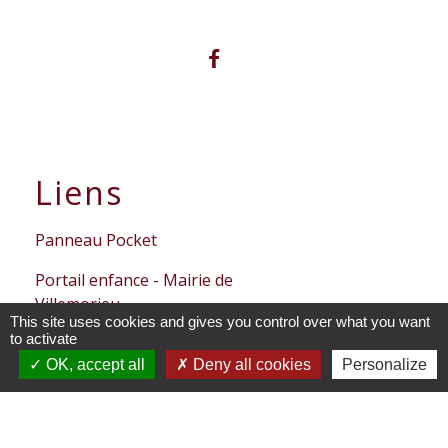
Liens
Panneau Pocket
Portail enfance - Mairie de
Villemorieu
This site uses cookies and gives you control over what you want
to activate
Mentions légales
-
Politique de confidentialité
-
OK, accept all
Deny all cookies
Personalize
Accessibilité
-
Plan du site
-
Gestion des cookies