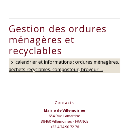
Gestion des ordures
ménagères et
recyclables
calendrier et informations : ordures ménagères,
keyboard_arrow_right
déchets recyclables, composteur, broyeur ....
Contacts
Mairie de Villemoirieu
654 Rue Lamartine
38460 Villemoirieu - FRANCE
+33 4 74 90 72 76