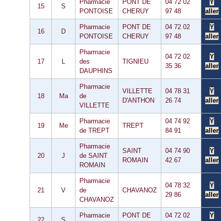
Pharmacie
PONT DE
04 72 02
Y
15
S
PONTOISE
CHERUY
97 48
aller
Pharmacie
PONT DE
04 72 02
Y
16
D
PONTOISE
CHERUY
97 48
aller
Pharmacie
04 72 02
Y
17
L
des
TIGNIEU
35 36
aller
DAUPHINS
Pharmacie
VILLETTE
04 78 31
Y
18
Ma
de
D'ANTHON
26 74
aller
VILLETTE
Pharmacie
04 74 92
Y
19
Me
TREPT
de TREPT
84 91
aller
Pharmacie
SAINT
04 74 90
Y
20
J
de SAINT
ROMAIN
42 67
aller
ROMAIN
Pharmacie
04 78 32
Y
21
V
de
CHAVANOZ
29 86
aller
CHAVANOZ
Pharmacie
PONT DE
04 72 02
Y
22
S