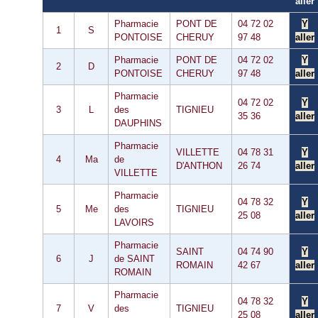
aller
Pharmacie
PONT DE
04 72 02
Y
1
S
PONTOISE
CHERUY
97 48
aller
Pharmacie
PONT DE
04 72 02
Y
2
D
PONTOISE
CHERUY
97 48
aller
Pharmacie
04 72 02
Y
3
L
des
TIGNIEU
35 36
aller
DAUPHINS
Pharmacie
VILLETTE
04 78 31
Y
4
Ma
de
D'ANTHON
26 74
aller
VILLETTE
Pharmacie
04 78 32
Y
5
Me
des
TIGNIEU
25 08
aller
LAVOIRS
Pharmacie
SAINT
04 74 90
Y
6
J
de SAINT
ROMAIN
42 67
aller
ROMAIN
Pharmacie
04 78 32
Y
7
V
des
TIGNIEU
25 08
aller