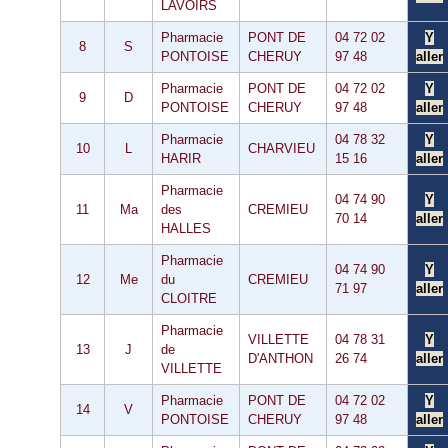
LAVOIRS
Pharmacie
PONT DE
04 72 02
Y
8
S
PONTOISE
CHERUY
97 48
aller
Pharmacie
PONT DE
04 72 02
Y
9
D
PONTOISE
CHERUY
97 48
aller
Pharmacie
04 78 32
Y
10
L
CHARVIEU
HARIR
15 16
aller
Pharmacie
04 74 90
Y
11
Ma
des
CREMIEU
70 14
aller
HALLES
Pharmacie
04 74 90
Y
12
Me
du
CREMIEU
71 97
aller
CLOITRE
Pharmacie
VILLETTE
04 78 31
Y
13
J
de
D'ANTHON
26 74
aller
VILLETTE
Pharmacie
PONT DE
04 72 02
Y
14
V
PONTOISE
CHERUY
97 48
aller