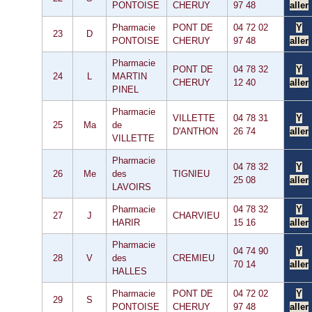
PONTOISE
CHERUY
97 48
aller
Pharmacie
PONT DE
04 72 02
Y
23
D
PONTOISE
CHERUY
97 48
aller
Pharmacie
PONT DE
04 78 32
Y
24
L
MARTIN
CHERUY
12 40
aller
PINEL
Pharmacie
VILLETTE
04 78 31
Y
25
Ma
de
D'ANTHON
26 74
aller
VILLETTE
Pharmacie
04 78 32
Y
26
Me
des
TIGNIEU
25 08
aller
LAVOIRS
Pharmacie
04 78 32
Y
27
J
CHARVIEU
HARIR
15 16
aller
Pharmacie
04 74 90
Y
28
V
des
CREMIEU
70 14
aller
HALLES
Pharmacie
PONT DE
04 72 02
Y
29
S
PONTOISE
CHERUY
97 48
aller