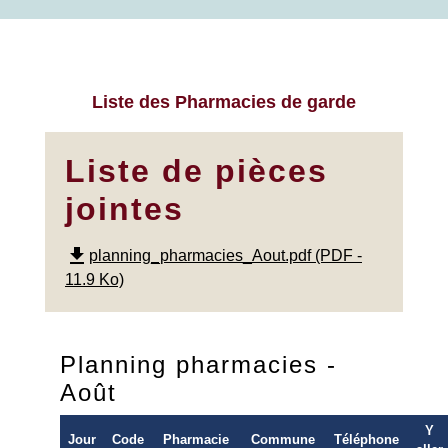
Liste des Pharmacies de garde
Liste de pièces
jointes
file_download
planning_pharmacies_Aout.pdf (PDF -
11.9 Ko)
Planning pharmacies -
Août
Y
Jour
Code
Pharmacie
Commune
Téléphone