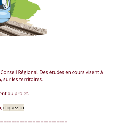
u Conseil Régional. Des études en cours visent à
 sur les territoires.
ent du projet.
n,
cliquez ici
==========================