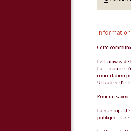
file_download
Information
Cette communicat
Le tramway de l
La commune n’es
concertation pu
Un cahier d’act
Pour en savoir p
La municipalité 
publique claire 