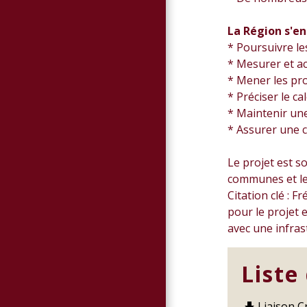
La Région s'en
* Poursuivre le
* Mesurer et a
* Mener les pro
* Préciser le ca
* Maintenir une
* Assurer une c
Le projet est s
communes et le
Citation clé : F
pour le projet 
avec une infras
Liste
Liaison C