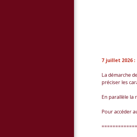
7 juillet 2026 :
La démarche de 
préciser les car
En parallèle la
Pour accéder au
============