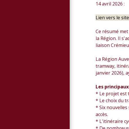
14 avril 2026 :
Lien vers le sit
Ce résumé met e
la Région. Il s
liaison Crémieu
La Région Auve
tramway, itinér
janvier 2026), a
Les principaux
* Le projet est
* Le choix du tr
* Six nouvelles
accès.
* L'itinéraire c
* De nombreuses