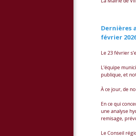
La Mairie de Vil
Dernières a
février 202
Le 23 février s
L’équipe munici
publique, et no
À ce jour, de 
En ce qui conce
une analyse hyd
remisage, prévu
Le Conseil régi