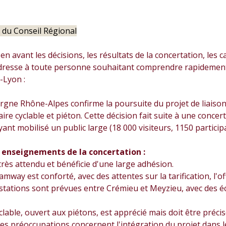
e du Conseil Régional
n avant les décisions, les résultats de la concertation, les 
'adresse à toute personne souhaitant comprendre rapidement 
-Lyon :
rgne Rhône-Alpes confirme la poursuite du projet de liaiso
aire cyclable et piéton. Cette décision fait suite à une conc
yant mobilisé un public large (18 000 visiteurs, 1150 particip
 enseignements de la concertation :
 très attendu et bénéficie d'une large adhésion.
amway est conforté, avec des attentes sur la tarification, l'off
 stations sont prévues entre Crémieu et Meyzieu, avec des é
yclable, ouvert aux piétons, est apprécié mais doit être précis
 préoccupations concernent l'intégration du projet dans le 