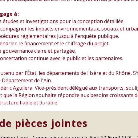
gage à :
s études et investigations pour la conception détaillée.
ccompagner les impacts environnementaux, sociaux et urban
cédures réglementaires jusqu'à l'enquête publique.
lendrier, le financement et le chiffrage du projet.
 gouvernance claire et partagée.
oncertation continue avec le public et les partenaires.
outenu par l'État, les départements de l'Isère et du Rhône,
 Département de l'Ain.
rédéric Aguilera, Vice-président délégué aux transports, souli
et que la Région souhaite répondre aux besoins croissants de
tructure fiable et durable.
 de pièces jointes
rémieu-Lyon - Communiqué de presse_Avril 2026.pdf (PDF - 