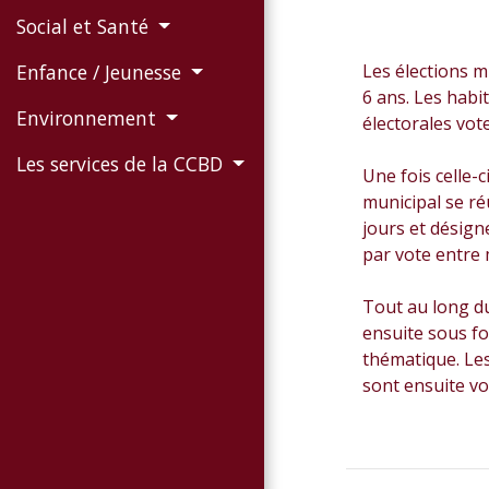
Social et Santé
Les élections m
Enfance / Jeunesse
6 ans. Les habit
Environnement
électorales vot
Les services de la CCBD
Une fois celle-c
municipal se ré
jours et désigne
par vote entre
Tout au long du
ensuite sous f
thématique. Les
sont ensuite vo