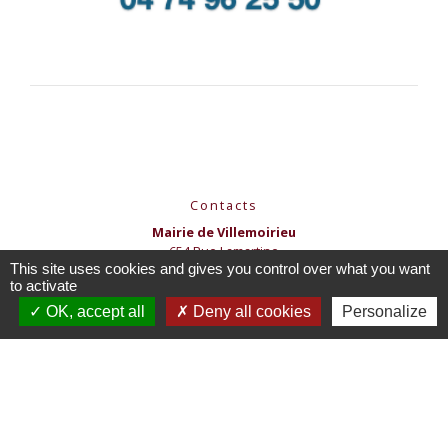
Contacts
Mairie de Villemoirieu
654 Rue Lamartine
This site uses cookies and gives you control over what you want
38460 Villemoirieu - FRANCE
to activate
+33 4 74 90 72 76
OK, accept all
Deny all cookies
Personalize
Formulaire de contact
Votre Mairie vous accueille
- Par téléphone :
de
08h15 à 12h00
et de 13h30 à 17h30 les lundis,
mardis, jeudis et vendredi