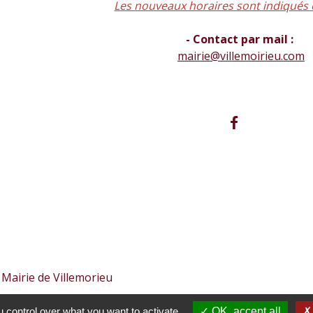
Les nouveaux horaires sont indiqués 
- Contact par mail :
mairie@villemoirieu.com
 Mairie de Villemorieu
 control over what you want to activate
OK, accept all