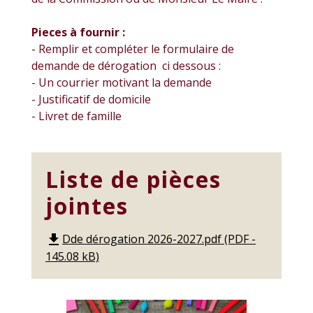
Pieces à fournir :
- Remplir et compléter le formulaire de
demande de dérogation ci dessous :
- Un courrier motivant la demande
- Justificatif de domicile
- Livret de famille
Liste de pièces
jointes
Dde dérogation 2026-2027.pdf (PDF -
file_download
145.08 kB)