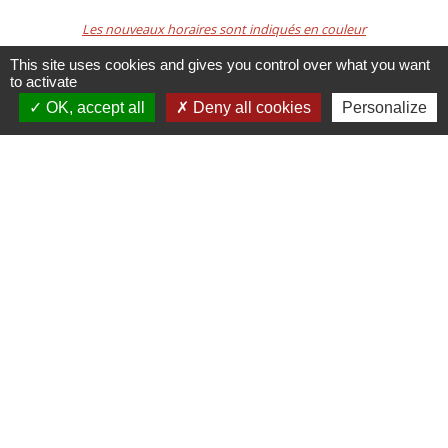
Les nouveaux horaires sont indiqués en couleur
This site uses cookies and gives you control over what you want
- Contact par mail :
to activate
mairie@villemoirieu.com
OK, accept all
Deny all cookies
Personalize
Liens
Panneau Pocket
Portail enfance - Mairie de
Villemorieu