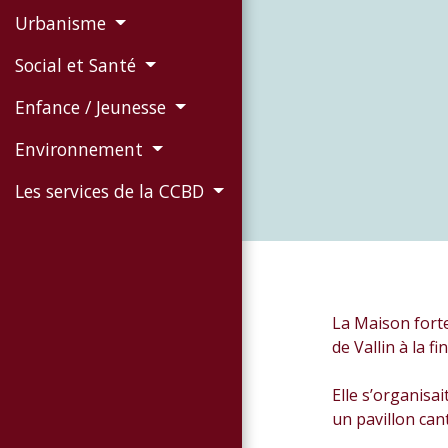
Urbanisme
Social et Santé
Enfance / Jeunesse
Environnement
Les services de la CCBD
La Maison forte
de Vallin à la 
Elle s’organisa
un pavillon can