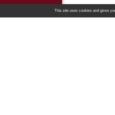
This site uses cookies and gives you
Liens
Panneau Pocket
Portail enfance -
Men