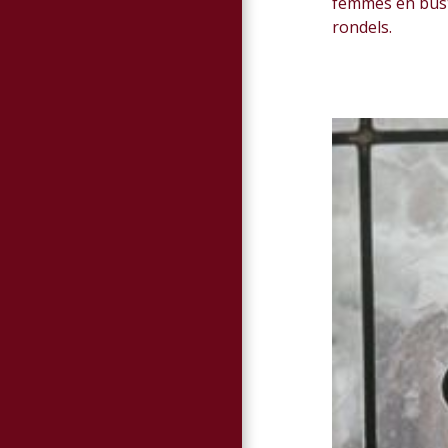
femmes en bust
rondels.