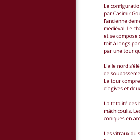
Le configuration
par Casimir Go
l’ancienne deme
médiéval. Le ch
et se compose d
toit à longs pa
par une tour q
L’aile nord s’él
de soubassemen
La tour compre
d’ogives et deu
La totalité des
mâchicoulis. Le
coniques en ard
Les vitraux du 