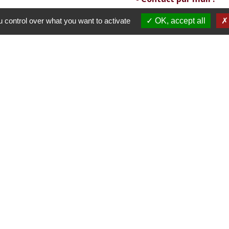
mairie@villemoirieu.com
 control over what you want to activate
OK, accept all
 Mairie de Villemorieu
tions légales
-
Politique de confidentialité
-
Accessibilité