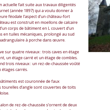
 actuelle fait suite aux travaux diligentés
urnet (année 1897) qui a voulu donner à
ure féodale l’aspect d’un château-fort
âteau est construit en moellons de calcaire
’un corps de bâtiment en L couvert d’un
ns en tuiles mécaniques, prolongé au sud
uadrangulaire à porche dans œuvre.
ève sur quatre niveaux : trois caves en étage
t, un étage carré et un étage de combles.
nd trois niveaux : un rez-de-chaussée voûté
x étages carrés.
 bâtiments est couronnée de faux
s tourelles d’angle sont couvertes de toits
oise.
salon de rez-de-chaussée s’ornent de deux