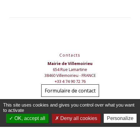
Contacts
Mairie de Villemoirieu
654 Rue Lamartine
38460 Villemoirieu - FRANCE
+33 4 74 90 72 76
Formulaire de contact
This site uses cookies and gives you control over what you want
Votre Mairie vous accueille
to activate
OK, accept all
Deny all cookies
Personalize
- Par téléphone :
de
08h15 à 12h00
et de 13h30 à 17h30 les lundis,
mardis, jeudis et vendredi
- Sur place
ouvert de
8h15 à 12h00
les lundis lundis, mardis, jeudis et