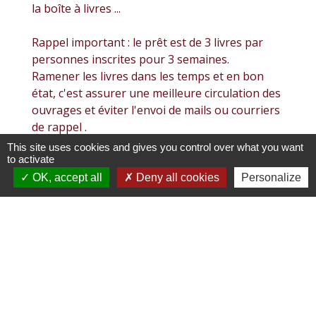
la boîte à livres ...
Rappel important : le prêt est de 3 livres par
personnes inscrites pour 3 semaines.
Ramener les livres dans les temps et en bon
état, c'est assurer une meilleure circulation des
ouvrages et éviter l'envoi de mails ou courriers
de rappel .
Tout document perdu ou abîmé doit être
This site uses cookies and gives you control over what you want
remboursé ou remplacer à l'identique.
to activate
Des pénalités de retard peuvent être
OK, accept all
Deny all cookies
Personalize
appliquées.
Catalogue en ligne :
https://bibliotheque-villemoirieu.fr/