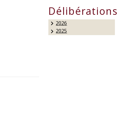
Délibérations
2026
keyboard_arrow_right
2025
keyboard_arrow_right